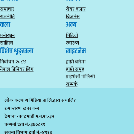
समाचार
सेयर बजार
राजनीति
बिजनेस
कला
अन्य
मनाेरञ्जन
भिडियाे
साहित्य
स्वास्थ्य
विशेष शृङ्खला
साइटनेम
निर्वाचन २०८४
हाम्राे बारेमा
नेपाल प्रिमियर लिग
हाम्राे समूह
प्राइभेसी पाेलिसी
सम्पर्क
लोक कल्याण मिडिया प्रा.लि.द्वारा संचालित
रुपान्तरण खबर.कम
ठेगाना -काठमाडौं म.न.पा.-३२
कम्पनी दर्ता नं.-३६०८९९
सुचना विभाग दर्ता नं.-४९१३