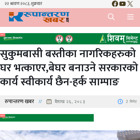
Faceboo
YouTu
X
Skip
to
M
content
विज्ञापन
सुकुमबासी बस्तीका नागरिकहरुको
घर भत्काएर,बेघर बनाउने सरकारको
कार्य स्वीकार्य छैन-हर्क साम्पाङ
रुपान्तरण खबर
बैशाख २६, २०८३
2
मिनेट
विज्ञापन