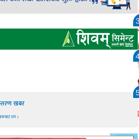
न्तरण खबर
खकबाट थप >