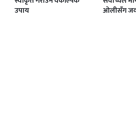
स्वीकृत गराउने वैकल्पिक
सर्वोच्चले माग
उपाय
ओलीसँग ज