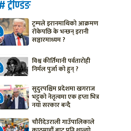
# ट्रेण्डिङ
ट्रम्पले इरानमाथिको आक्रमण
राेकेपछि के भन्छन् इरानी
सञ्चारमाध्यम ?
विश्व कीर्तिमानी पर्वतारोही
निर्मल पुर्जा को हुन् ?
सुदुरपश्चिम प्रदेशमा खगराज
भट्टको नेतृत्वमा एक हप्ता भित्र
नयाँ सरकार बन्दै
चौरीदेउराली गाउँपालिकाले
काठमाडौं बाट पनि थाल्यो