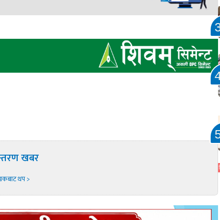
न्तरण खबर
खकबाट थप >