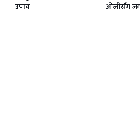
उपाय
ओलीसँग ज