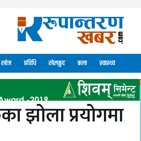
खाेज
प्रविधि
खेलकुद
कला
स्वास्थ्य
िकका झोला प्रयोगमा