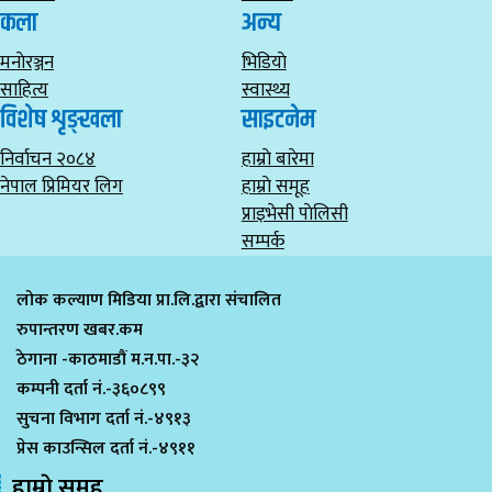
कला
अन्य
मनाेरञ्जन
भिडियाे
साहित्य
स्वास्थ्य
विशेष शृङ्खला
साइटनेम
निर्वाचन २०८४
हाम्राे बारेमा
नेपाल प्रिमियर लिग
हाम्राे समूह
प्राइभेसी पाेलिसी
सम्पर्क
लोक कल्याण मिडिया प्रा.लि.द्वारा संचालित
रुपान्तरण खबर.कम
ठेगाना -काठमाडौं म.न.पा.-३२
कम्पनी दर्ता नं.-३६०८९९
सुचना विभाग दर्ता नं.-४९१३
प्रेस काउन्सिल दर्ता नं.-४९११
हाम्राे समुह