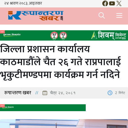
Faceboo
YouTu
X
Skip
to
M
content
विज्ञापन
जिल्ला प्रशासन कार्यालय
काठमाडौँले चैत २६ गते राप्रपालाई
भृकुटीमण्डपमा कार्यक्रम गर्न नदिने
रुपान्तरण खबर
चैत्र २४, २०८१
2
मिनेट
विज्ञापन