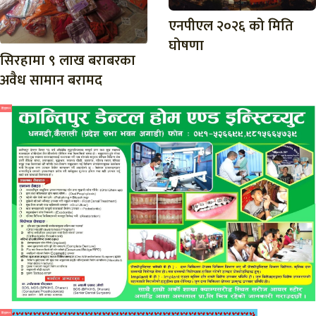
एनपीएल २०२६ को मिति
घोषणा
सिरहामा ९ लाख बराबरका
अवैध सामान बरामद
विज्ञापन
विज्ञापन