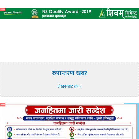
विज्ञापन
रुपान्तरण खबर
लेखकबाट थप >
विज्ञापन