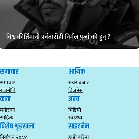
विश्व कीर्तिमानी पर्वतारोही निर्मल पुर्जा को हुन् ?
समाचार
आर्थिक
समाचार
सेयर बजार
राजनीति
बिजनेस
कला
अन्य
मनाेरञ्जन
भिडियाे
साहित्य
स्वास्थ्य
विशेष शृङ्खला
साइटनेम
निर्वाचन २०८४
हाम्राे बारेमा