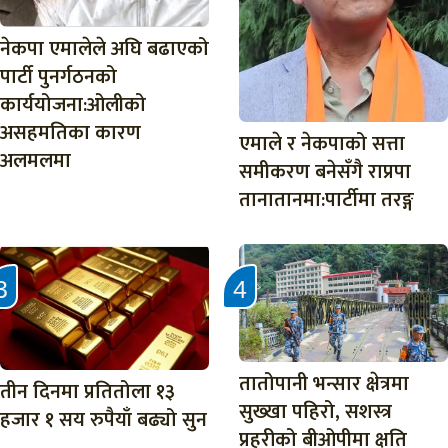
नेकपा एमालेले अघि बढाएको
पार्टी पुनर्गठनको
कार्ययोजना:ओलीको
असहमतिका कारण
एमाले र नेकपाको सत्ता
अलमलमा
समीकरण बनेसँगै राप्रपा
तानातानमा:पार्टीमा तरङ्ग
तातोपानी भन्सार क्षेत्रमा
तीन दिनमा प्रतितोला १३
सुख्खा पहिरो, सशस्त्र
हजार १ सय रुपैयाँ बढ्यो सुन
प्रहरीको बीओपीमा क्षति