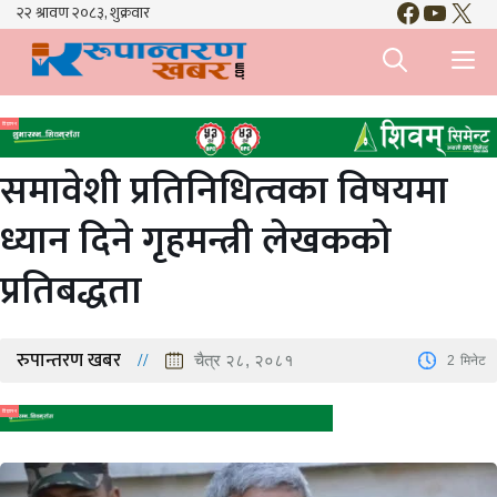
Faceboo
YouTu
X
Skip
to
M
content
विज्ञापन
समावेशी प्रतिनिधित्वका विषयमा
ध्यान दिने गृहमन्त्री लेखकको
प्रतिबद्धता
रुपान्तरण खबर
चैत्र २८, २०८१
2
मिनेट
विज्ञापन