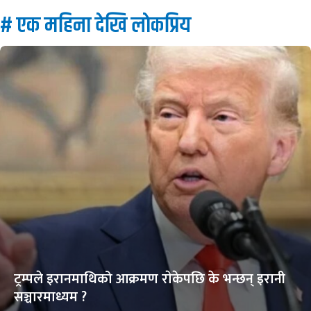
# एक महिना देखि लाेकप्रिय
ट्रम्पले इरानमाथिको आक्रमण राेकेपछि के भन्छन् इरानी
सञ्चारमाध्यम ?