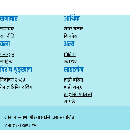
समाचार
आर्थिक
समाचार
सेयर बजार
राजनीति
बिजनेस
कला
अन्य
मनाेरञ्जन
भिडियाे
साहित्य
स्वास्थ्य
विशेष शृङ्खला
साइटनेम
निर्वाचन २०८४
हाम्राे बारेमा
नेपाल प्रिमियर लिग
हाम्राे समूह
प्राइभेसी पाेलिसी
सम्पर्क
लोक कल्याण मिडिया प्रा.लि.द्वारा संचालित
रुपान्तरण खबर.कम