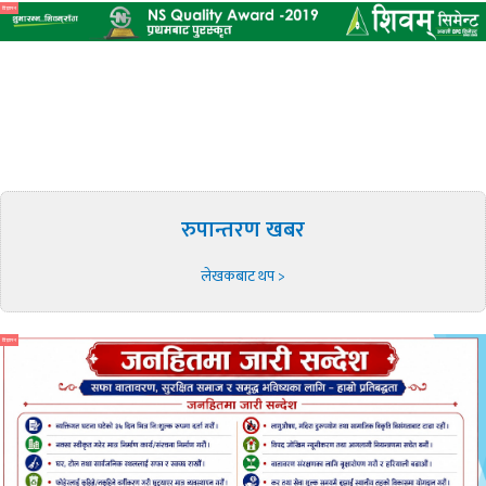
विज्ञापन
रुपान्तरण खबर
लेखकबाट थप >
विज्ञापन