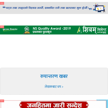
विज्ञापन
विज्ञापन
रुपान्तरण खबर
लेखकबाट थप >
विज्ञापन