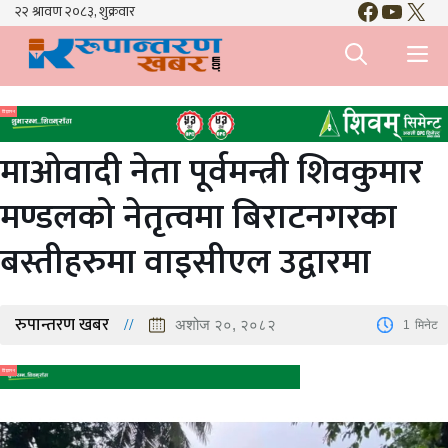
Faceboo
YouTu
X
Skip
to
M
content
विज्ञापन
माओवादी नेता पूर्वमन्त्री शिवकुमार
मण्डलको नेतृत्वमा बिराटनगरका
बस्तीहरुमा वाइसीएल उद्वारमा
रुपान्तरण खबर
अशोज २०, २०८२
1
मिनेट
विज्ञापन