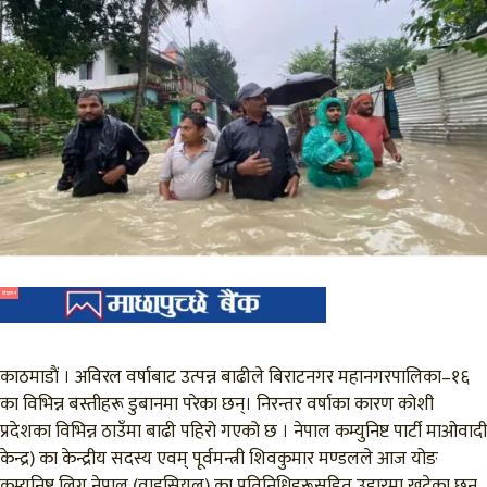
विज्ञापन
काठमाडाैं । अविरल वर्षाबाट उत्पन्न बाढीले बिराटनगर महानगरपालिका–१६
का विभिन्न बस्तीहरू डुबानमा परेका छन्। निरन्तर वर्षाका कारण कोशी
प्रदेशका विभिन्न ठाउँमा बाढी पहिरो गएको छ । नेपाल कम्युनिष्ट पार्टी माओवादी
केन्द्र) का केन्द्रीय सदस्य एवम् पूर्वमन्त्री शिवकुमार मण्डलले आज योङ
कम्युनिष्ट लिग नेपाल (वाइसियल) का प्रतिनिधिहरूसहित उद्दारमा खटेका छन्