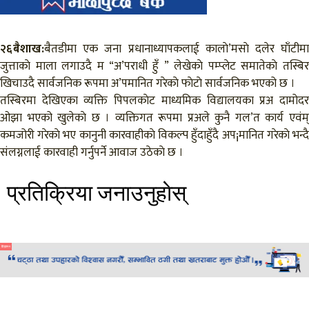
२६बैशाख:
बैतडीमा एक जना प्रधानाध्यापकलाई कालाे’मसाे दलेर घाँटीमा
जुत्ताकाे माला लगाउदै म “अ’पराधी हुँ ” लेखेकाे पम्प्लेट समातेकाे तस्बिर
खिचाउदै सार्वजनिक रूपमा अ’पमानित गरेकाे फाेटाे सार्वजनिक भएको छ ।
तस्बिरमा देखिएका व्यक्ति पिपलकाेट माध्यमिक विद्यालयका प्रअ दामोदर
ओझा भएको खुलेकाे छ । व्यक्तिगत रूपमा प्रअले कुनै गल’त कार्य एवंम्
कमजोरी गरेकाे भए कानुनी कारवाहीकाे विकल्प हुँदाहुँदै अप¡मानित गरेकाे भन्दै
संलग्नलाई कारवाही गर्नुपर्ने आवाज उठेकाे छ ।
प्रतिक्रिया जनाउनुहाेस्
विज्ञापन