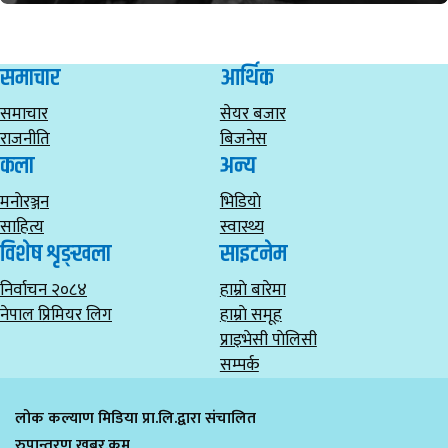
समाचार
आर्थिक
समाचार
सेयर बजार
राजनीति
बिजनेस
कला
अन्य
मनाेरञ्जन
भिडियाे
साहित्य
स्वास्थ्य
विशेष शृङ्खला
साइटनेम
निर्वाचन २०८४
हाम्राे बारेमा
नेपाल प्रिमियर लिग
हाम्राे समूह
प्राइभेसी पाेलिसी
सम्पर्क
लोक कल्याण मिडिया प्रा.लि.द्वारा संचालित
रुपान्तरण खबर.कम