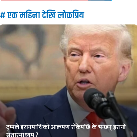
# एक महिना देखि लाेकप्रिय
ट्रम्पले इरानमाथिको आक्रमण राेकेपछि के भन्छन् इरानी
सञ्चारमाध्यम ?