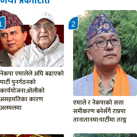
नयाँ प्रकाशित
नेकपा एमालेले अघि बढाएको
पार्टी पुनर्गठनको
कार्ययोजना:ओलीको
असहमतिका कारण
एमाले र नेकपाको सत्ता
अलमलमा
समीकरण बनेसँगै राप्रपा
तानातानमा:पार्टीमा तरङ्ग