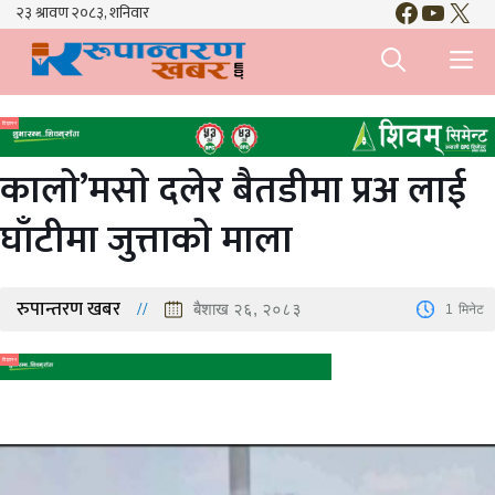
Faceboo
YouTu
X
Skip
to
M
content
विज्ञापन
कालाे’मसाे दलेर बैतडीमा प्रअ लाई
घाँटीमा जुत्ताकाे माला
रुपान्तरण खबर
बैशाख २६, २०८३
1
मिनेट
विज्ञापन