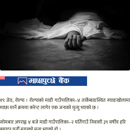
विज्ञापन
१९ जेठ, रोल्पा । रोल्पाको माडी गाउँपालिका–४ तार्केबाङस्थित स्याङखोलामा
माछा मार्ने क्रममा करेन्ट लागेर एक जनाको मृत्यु भएको छ ।
सोमबार अपराह्न ४ बजे माडी गाउँपालिका–२ घर्तिगाउँ निवासी ३९ वर्षीय हरि
बहादुर घर्ती मगरको मृत्यु भएको हो ।