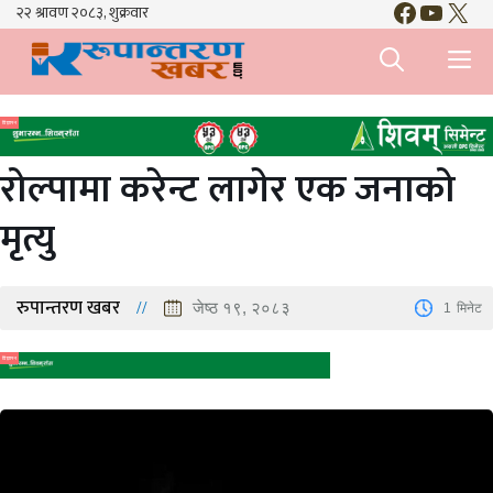
Faceboo
YouTu
X
Skip
to
M
content
विज्ञापन
रोल्पामा करेन्ट लागेर एक जनाको
मृत्यु
रुपान्तरण खबर
जेष्ठ १९, २०८३
1
मिनेट
विज्ञापन