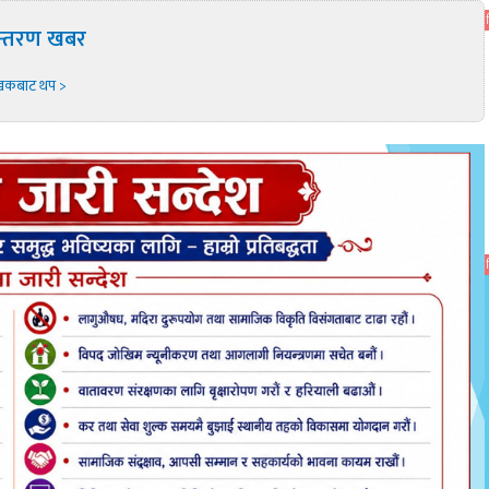
न्तरण खबर
खकबाट थप >