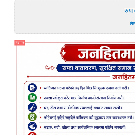
रुपा
ले
विज्ञापन