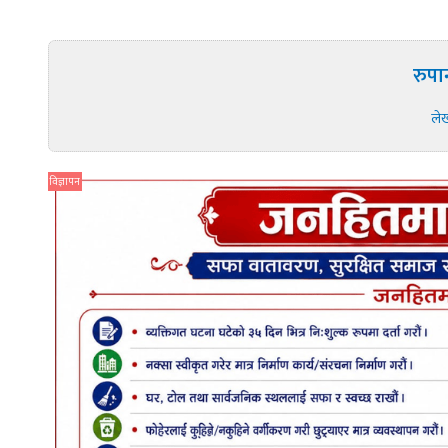
रुपा
ले
विज्ञापन