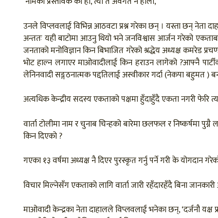
‘नामको प्रस्तावक को हो, त्यो त अवगत नै होला,’
उनले विप्लवलाई विभिन्न आठवटा प्रश्न गरेका छन् । यस्ता छन् नेता दाहा
अन्ततः यही बाटोमा आउनु थियो भने जनविश्वास आर्जन गरेको एकताबद्ध
जनताको मनोविज्ञान किन बिभाजित गरेको श्रद्धेय अध्यक्ष कमरेड प्
भोट हाल्न लगाएर माओवादीलाई किन हराउन लागेको ?आफ्नै पार्टीको 
लेनिनवादी सङ्गठनात्मक पद्दतिलाई अस्वीकार गर्दा (नेकपा बहुमत ) बन
अत्यधिक केन्द्रीय सदस्य एकताको पक्षमा हुँदाहुँदै एकता नगरी फेरि त
वार्ता टोलीमा नाम र चुनाब चिन्हको बारेमा छलफल र निष्कर्षमा पु
किन दिएको ?
गएका १३ वर्षमा अध्यक्ष नै दिएर पुरस्कृत गर्नु पर्ने गरी के योगदान गरे
विचार मिल्नेसँग एकताको लागि वार्ता जारी रहँदारहँदै बिना जानका
माओवादी केन्द्रका नेता दाहालले विप्लवलाई भनेका छन्, ‘दर्जनौ यक्ष प