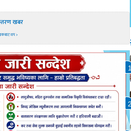
न्तरण खबर
खकबाट थप >