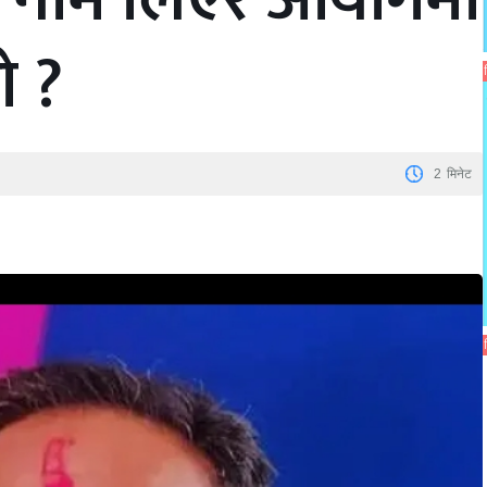
ो ?
2
मिनेट